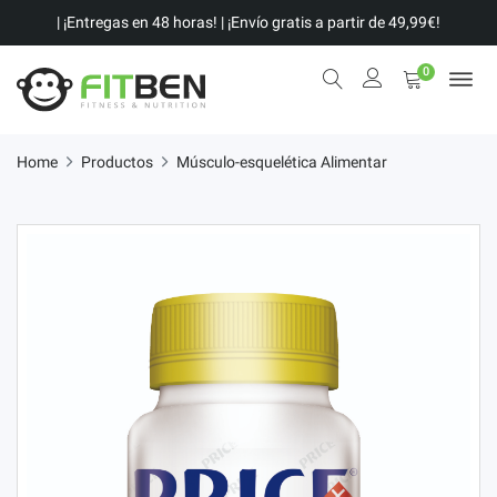
| ¡Entregas en 48 horas! | ¡Envío gratis a partir de 49,99€!
0
Home
Productos
Músculo-esquelética Alimentar