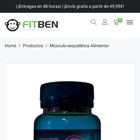
| ¡Entregas en 48 horas! | ¡Envío gratis a partir de 49,99€!
0
Home
Productos
Músculo-esquelética Alimentar