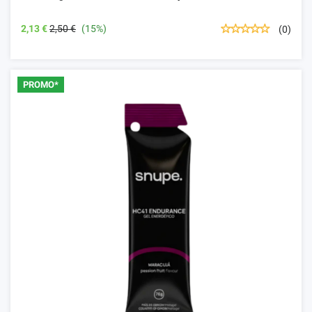
2,13 €
2,50 €
(15%)
(0)
PROMO*