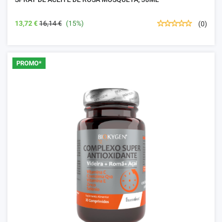
13,72 €
16,14 €
(15%)
(0)
PROMO*