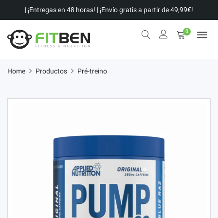
| ¡Entregas en 48 horas! | ¡Envío gratis a partir de 49,99€!
0
Home
Productos
Pré-treino