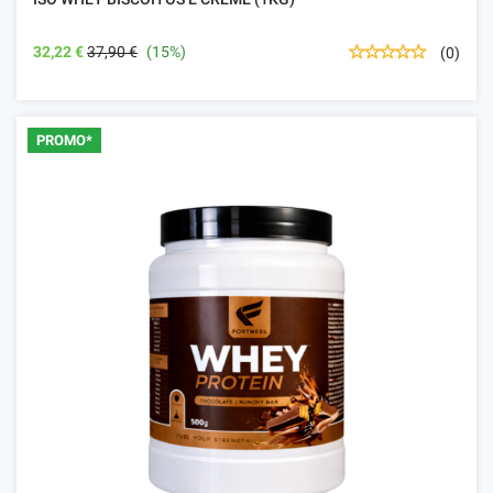
32,22 €
37,90 €
(15%)
(0)
PROMO*