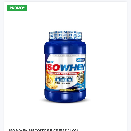
PROMO*
ISO WHEY BISCOITOS E CREME (1KG)