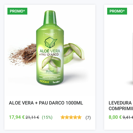
PROMO*
PROMO*
ALOE VERA + PAU DARCO 1000ML
LEVEDURA 
COMPRIMI
17,94 €
8,00 €
21,11 €
(15%)
9,41 
(7)