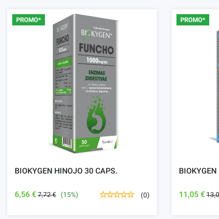
PROMO*
PROMO*
BIOKYGEN HINOJO 30 CAPS.
BIOKYGEN
6,56 €
11,05 €
7,72 €
(15%)
13,
(0)