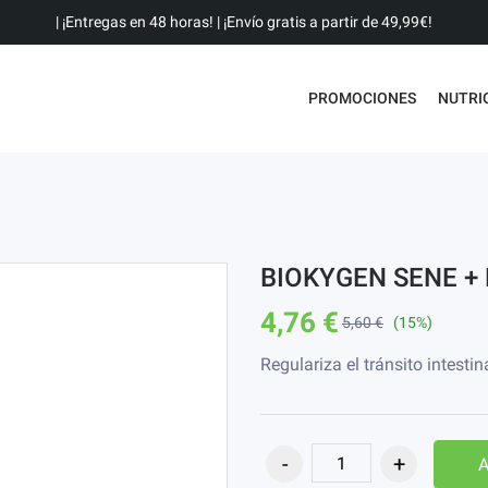
| ¡Entregas en 48 horas! | ¡Envío gratis a partir de 49,99€!
PROMOCIONES
NUTRI
BIOKYGEN SENE + 
4,76 €
5,60 €
(15%)
Regulariza el tránsito intesti
A