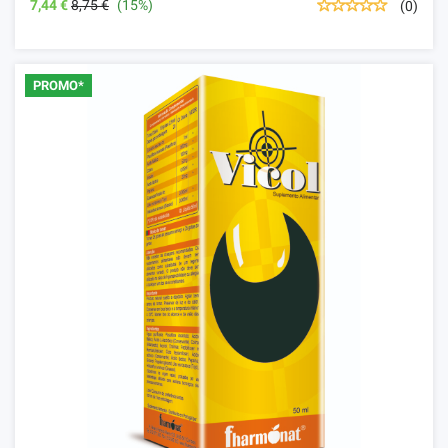
7,44 €
8,75 €
(15%)
(0)
PROMO*