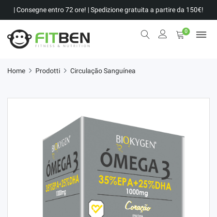
| Consegne entro 72 ore! | Spedizione gratuita a partire da 150€!
0
Home
Prodotti
Circulação Sanguínea