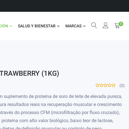
0
CIÓN
SALUD Y BIENESTAR
MARCAS
STRAWBERRY (1KG)
(0)
suplemento de proteína de soro de leite de elevada pureza,
ra resultados reais na recuperação muscular e crescimento
ravés do processo CFM (microfiltração por fluxo cruzado),
roteína com alto valor biológico, baixo teor de lactose,
a dietas de definição muscular ou controlo de peso.