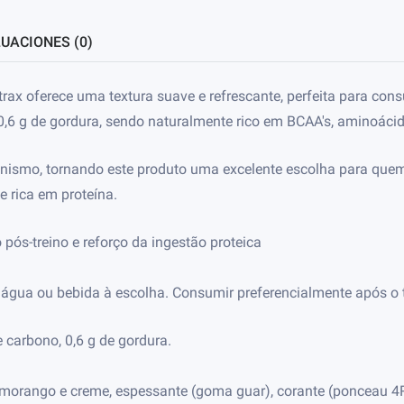
UACIONES (0)
x oferece uma textura suave e refrescante, perfeita para consu
 0,6 g de gordura, sendo naturalmente rico em BCAA's, aminoáci
anismo, tornando este produto uma excelente escolha para quem 
 rica em proteína.
pós-treino e reforço da ingestão proteica
 água ou bebida à escolha. Consumir preferencialmente após o t
e carbono, 0,6 g de gordura.
 morango e creme, espessante (goma guar), corante (ponceau 4R),