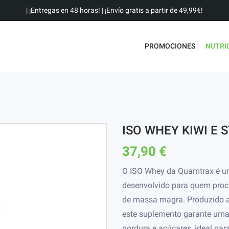
| ¡Entregas en 48 horas! | ¡Envío gratis a partir de 49,99€!
PROMOCIONES
NUTRI
ISO WHEY KIWI E 
37,90 €
O ISO Whey da Quamtrax é um 
desenvolvido para quem procu
de massa magra. Produzido at
este suplemento garante uma p
gordura e açúcares, ideal par