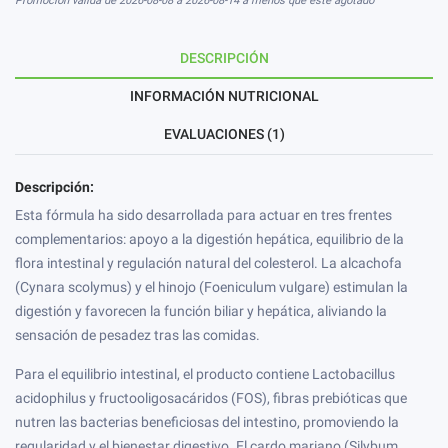
Promoción válida de 2026-08-08 a 2026-08-14 a menos que esté agotado
DESCRIPCIÓN
INFORMACIÓN NUTRICIONAL
EVALUACIONES (1)
Descripción:
Esta fórmula ha sido desarrollada para actuar en tres frentes
complementarios: apoyo a la digestión hepática, equilibrio de la
flora intestinal y regulación natural del colesterol. La alcachofa
(Cynara scolymus) y el hinojo (Foeniculum vulgare) estimulan la
digestión y favorecen la función biliar y hepática, aliviando la
sensación de pesadez tras las comidas.
Para el equilibrio intestinal, el producto contiene Lactobacillus
acidophilus y fructooligosacáridos (FOS), fibras prebióticas que
nutren las bacterias beneficiosas del intestino, promoviendo la
regularidad y el bienestar digestivo. El cardo mariano (Silybum