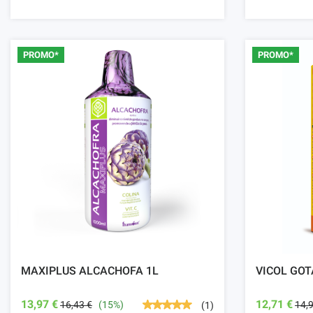
PROMO*
PROMO*
MAXIPLUS ALCACHOFA 1L
VICOL GOT
13,97 €
12,71 €
16,43 €
(15%)
14,
(1)