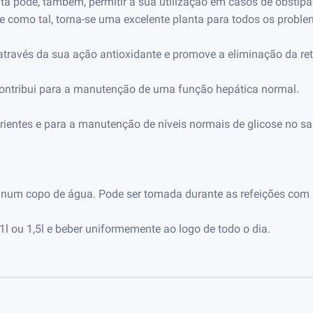
lanta pode, também, permitir a sua utilização em casos de obsti
 e como tal, torna-se uma excelente planta para todos os proble
 através da sua ação antioxidante e promove a eliminação da ret
contribui para a manutenção de uma função hepática normal.
ientes e para a manutenção de níveis normais de glicose no s
a num copo de água. Pode ser tomada durante as refeições com 
l ou 1,5l e beber uniformemente ao logo de todo o dia.