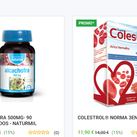
PROMO*
RA 500MG- 90
COLESTROL® NORMA 3E
DOS - NATURMIL
11,90 €
€
(15%)
14,00 €
(15%)
(0)