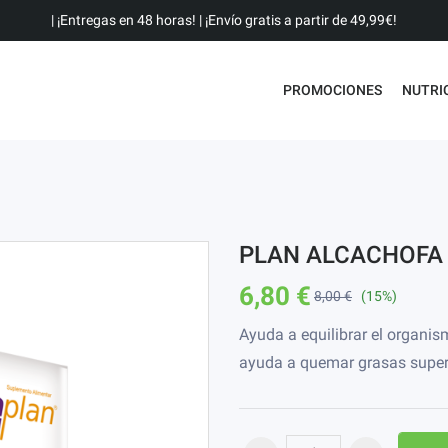
| ¡Entregas en 48 horas! | ¡Envío gratis a partir de 49,99€!
PROMOCIONES
NUTRI
PLAN ALCACHOFA 
6,80 €
8,00 €
(15%)
Ayuda a equilibrar el organis
ayuda a quemar grasas superfl