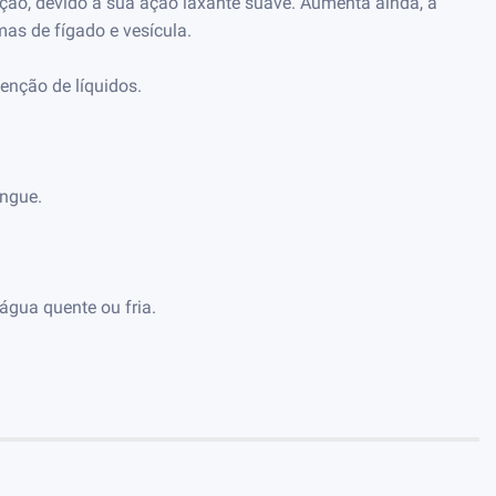
pação, devido à sua ação laxante suave. Aumenta ainda, a
mas de fígado e vesícula.
enção de líquidos.
angue.
água quente ou fria.