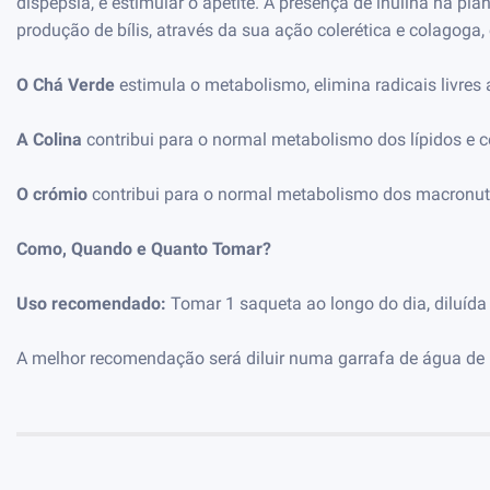
dispepsia, e estimular o apetite. A presença de inulina na p
produção de bílis, através da sua ação colerética e colagoga,
O Chá Verde
estimula o metabolismo, elimina radicais livres
A Colina
contribui para o normal metabolismo dos lípidos e 
O crómio
contribui para o normal metabolismo dos macronutr
Como, Quando e Quanto Tomar?
Uso recomendado:
Tomar 1 saqueta ao longo do dia, diluíd
A melhor recomendação será diluir numa garrafa de água de 1