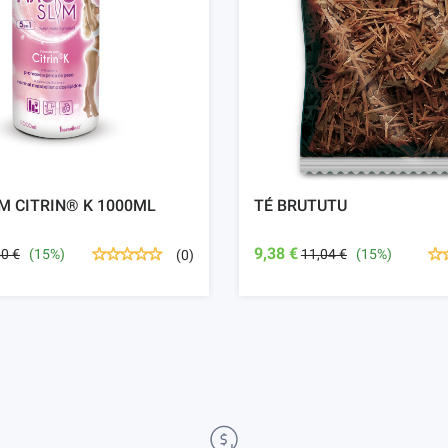
M CITRIN® K 1000ML
TÉ BRUTUTU
9,38 €
50 €
(15%)
11,04 €
(15%)
(0)