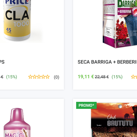
PS
SECA BARRIGA + BERBERI
19,11 €
 €
(15%)
22,48 €
(15%)
(0)
PROMO*