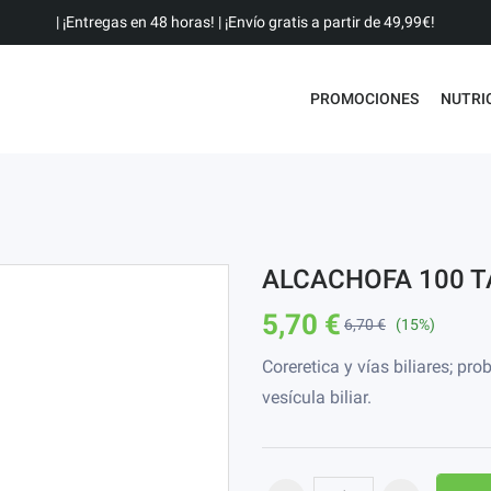
| ¡Entregas en 48 horas! | ¡Envío gratis a partir de 49,99€!
PROMOCIONES
NUTRI
ALCACHOFA 100 T
5,70 €
6,70 €
(15%)
Coreretica y vías biliares; p
vesícula biliar.