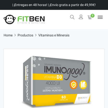
| ¡Entregas en 48 horas! | ¡Envío gratis a partir de 49,99€!
0
Home
Productos
Vitaminas e Minerais