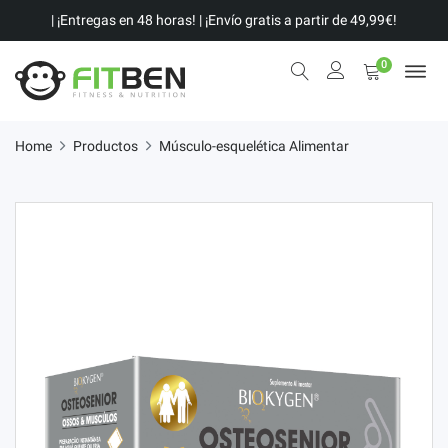
| ¡Entregas en 48 horas! | ¡Envío gratis a partir de 49,99€!
0
Home
Productos
Músculo-esquelética Alimentar