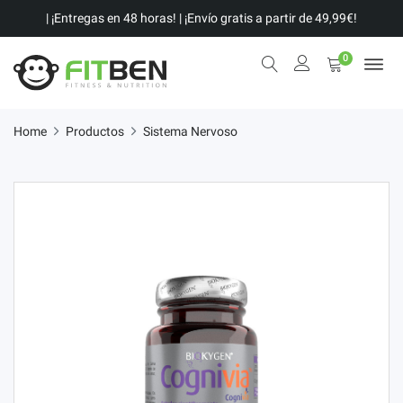
| ¡Entregas en 48 horas! | ¡Envío gratis a partir de 49,99€!
0
Home
Productos
Sistema Nervoso