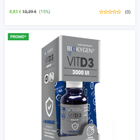
8,83 €
10,39 €
(15%)
(0)
PROMO*