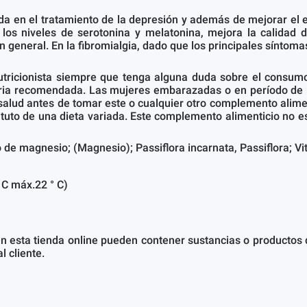
yuda en el tratamiento de la depresión y además de mejorar el
los niveles de serotonina y melatonina, mejora la calidad
n general. En la fibromialgia, dado que los principales síntomas
tricionista siempre que tenga alguna duda sobre el consumo 
aria recomendada. Las mujeres embarazadas o en período de 
salud antes de tomar este o cualquier otro complemento alimen
uto de una dieta variada. Este complemento alimenticio no est
do de magnesio; (Magnesio); Passiflora incarnata, Passiflora; V
 C máx.22 ° C)
n esta tienda online pueden contener sustancias o productos que
l cliente.