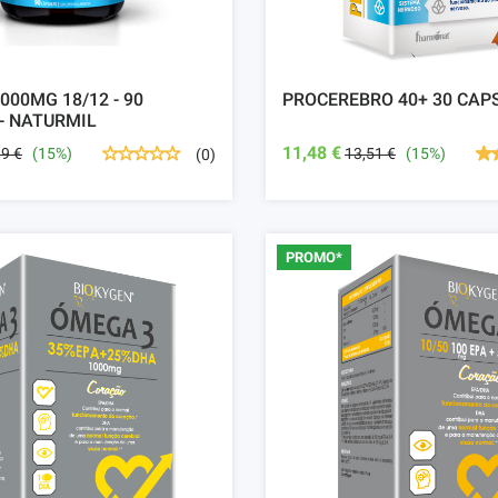
000MG 18/12 - 90
PROCEREBRO 40+ 30 CAP
- NATURMIL
11,48 €
99 €
(15%)
13,51 €
(15%)
(0)
PROMO*